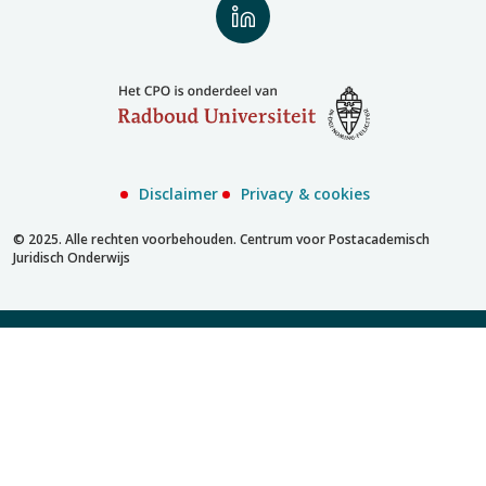
Volg
ons
op
LinkedIn
Disclaimer
Privacy & cookies
© 2025. Alle rechten voorbehouden. Centrum voor Postacademisch
Juridisch Onderwijs
Inschrijven met account
Inschrijven zonder account