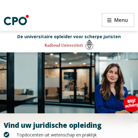
Ga
naar
de
Sluiten
CPO
Menu
inhoud
De universitaire opleider voor scherpe juristen
Zoeke
Vind uw juridische opleiding
Topdocenten uit wetenschap en praktijk