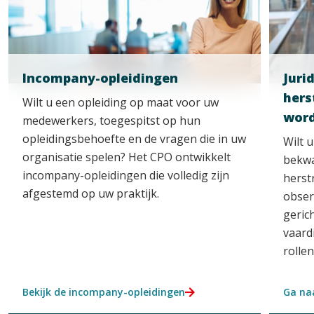
Incompany-opleidingen
Juri
hers
Wilt u een opleiding op maat voor uw
wor
medewerkers, toegespitst op hun
opleidingsbehoefte en de vragen die in uw
Wilt 
organisatie spelen? Het CPO ontwikkelt
bekwa
incompany-opleidingen die volledig zijn
herst
afgestemd op uw praktijk.
obser
geric
vaard
rolle
Bekijk de incompany-opleidingen
Ga na