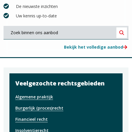
De nieuwste inzichten
Uw kennis up-to-date
Waar
bent
Zoe
u
Bekijk het volledige aanbod
naar
op
zoek?
Veelgezochte rechtsgebieden
Algemene praktijk
Burgerlijk (proces)recht
Financieel recht
Insolventierecht