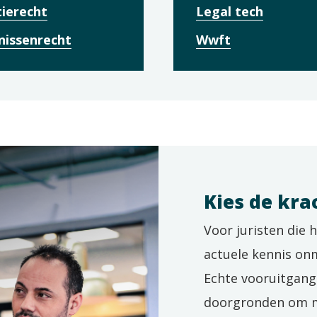
tierecht
Legal tech
nissenrecht
Wwft
Kies de kra
Voor juristen die h
actuele kennis on
Echte vooruitgang
doorgronden om me