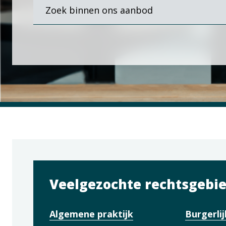
Waar
bent
u
naar
op
zoek?
Veelgezochte rechtsgebi
Algemene praktijk
Burgerlij