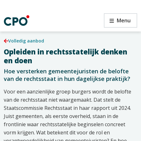
Ga
naar
de
en
Arnhem
Menu
inhoud
–
rechtsstatelijk
denken
Volledig aanbod
en
Opleiden in rechtsstatelijk denken
doen
en
en doen
Hoe versterken gemeentejuristen de belofte
van de rechtsstaat in hun dagelijkse praktijk?
Voor een aanzienlijke groep burgers wordt de belofte
van de rechtsstaat niet waargemaakt. Dat stelt de
Staatscommissie Rechtsstaat in haar rapport uit 2024.
Juist gemeenten, als eerste overheid, staan in de
frontlinie waar rechtsstatelijke beginselen concreet
vorm krijgen. Wat betekent dit voor de rol en
verantwoordelijkheid van gemeentejuristen? En hoe