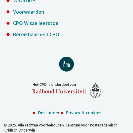
Vacatures
Voorwaarden
CPO Wisselleerstoel
Bereikbaarheid CPO
Volg
ons
op
LinkedIn
Disclaimer
Privacy & cookies
© 2025. Alle rechten voorbehouden. Centrum voor Postacademisch
Juridisch Onderwijs