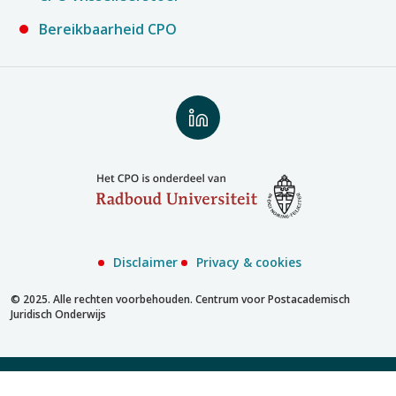
Bereikbaarheid CPO
Volg
ons
op
LinkedIn
Disclaimer
Privacy & cookies
© 2025. Alle rechten voorbehouden. Centrum voor Postacademisch
Juridisch Onderwijs
Inschrijven met MijnCPO