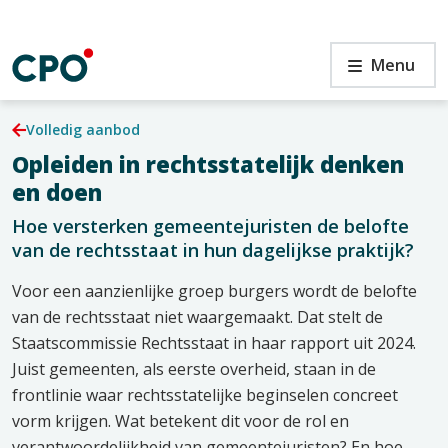
Ga
naar
de
en
Rotterdam
Menu
inhoud
–
rechtsstatelijk
denken
Volledig aanbod
en
Opleiden in rechtsstatelijk denken
doen
en
en doen
Hoe versterken gemeentejuristen de belofte
van de rechtsstaat in hun dagelijkse praktijk?
Voor een aanzienlijke groep burgers wordt de belofte
van de rechtsstaat niet waargemaakt. Dat stelt de
Staatscommissie Rechtsstaat in haar rapport uit 2024.
Juist gemeenten, als eerste overheid, staan in de
frontlinie waar rechtsstatelijke beginselen concreet
vorm krijgen. Wat betekent dit voor de rol en
verantwoordelijkheid van gemeentejuristen? En hoe