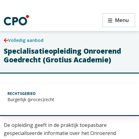
Ga
naar
de
en
Specialisatieopleiding
Menu
inhoud
Onroerend
Goedrecht
(Grotius
Volledig aanbod
Academie)
Specialisatieopleiding Onroerend
en
Goedrecht (Grotius Academie)
RECHTSGEBIED
Burgerlijk (proces)recht
De opleiding geeft in de praktijk toepasbare
gespecialiseerde informatie over het Onroerend