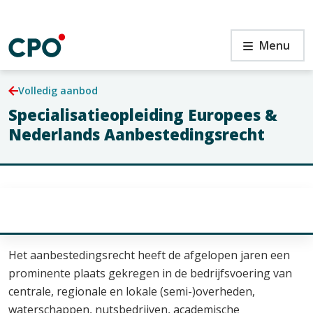
Ga
naar
de
en
Specialisatieopleiding
Menu
inhoud
Europees
&
Nederlands
Volledig aanbod
Aanbestedingsrecht
Specialisatieopleiding Europees &
en
Nederlands Aanbestedingsrecht
Het aanbestedingsrecht heeft de afgelopen jaren een
prominente plaats gekregen in de bedrijfsvoering van
centrale, regionale en lokale (semi-)overheden,
waterschappen, nutsbedrijven, academische