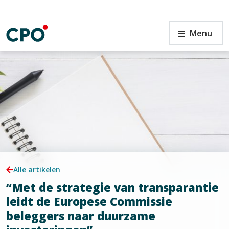
Ga
naar
de
“Met
Menu
inhoud
de
strategie
van
transparantie
leidt
n
de
Europese
Commissie
beleggers
naar
duurzame
investeringen”
Alle artikelen
“Met de strategie van transparantie
leidt de Europese Commissie
beleggers naar duurzame