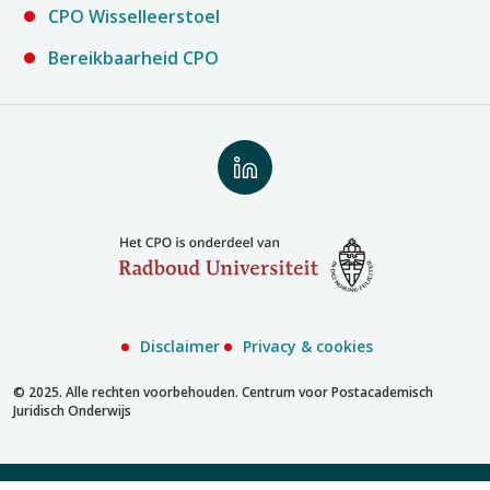
CPO Wisselleerstoel
Bereikbaarheid CPO
Volg
ons
op
LinkedIn
Disclaimer
Privacy & cookies
© 2025. Alle rechten voorbehouden. Centrum voor Postacademisch
Juridisch Onderwijs
Inschrijven met account