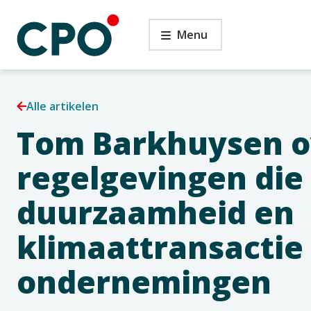
Ga
Tom
naar
Menu
Barkhuysen
de
over
inhoud
regelgevingen
die
bijdragen
Alle artikelen
aan
duurzaamheid
Tom Barkhuysen o
en
klimaattransactie
regelgevingen die
gericht
op
duurzaamheid en
ondernemingen
klimaattransactie 
ondernemingen