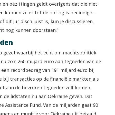
 en bezittingen geldt overigens dat die niet
en kunnen ze er tot de oorlog is beëindigd –
f dit juridisch juist is, kun je discussiëren,
cht nog kunnen doorstaan.”
eden
tap gezet waarbij het echt om machtspolitiek
da nu zo’n 260 miljard euro aan tegoeden van de
 een recordbedrag van 191 miljard euro bij
ie bij transacties op de financiële markten als
iet aan de bevroren tegoeden zelf komen.
n de lidstaten nu aan Oekraïne geven. Dat
ne Assistance Fund. Van de miljarden gaat 90
wapens en munitie voor Oekraïne uit betaald