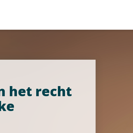
n het recht
eke