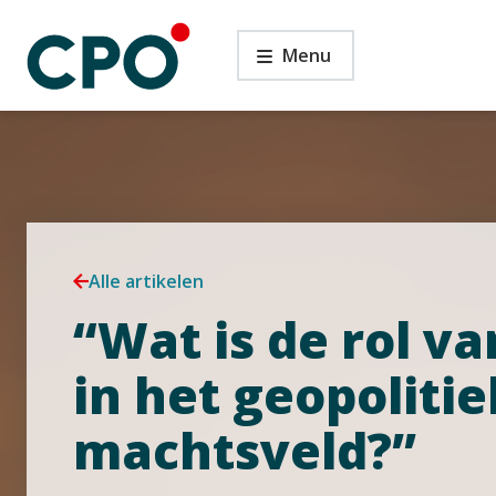
Ga
“Wat
naar
Menu
is
de
de
inhoud
rol
van
het
recht
in
het
geopolitieke
machtsveld?”
Alle artikelen
“Wat is de rol va
in het geopoliti
machtsveld?”