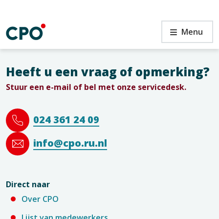
Ga
naar
de
Menu
inhoud
Heeft u een vraag of opmerking?
Stuur een e-mail of bel met onze servicedesk.
n
024 361 24 09
info@cpo.ru.nl
Direct naar
Over CPO
Lijst van medewerkers