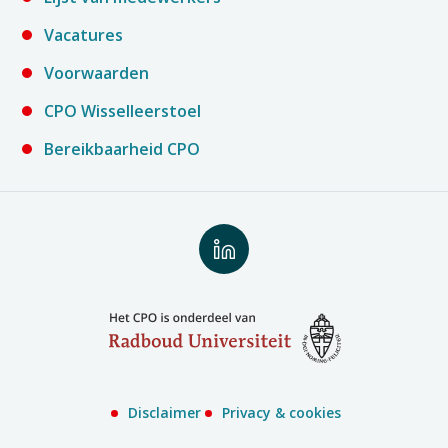
Vacatures
Voorwaarden
CPO Wisselleerstoel
Bereikbaarheid CPO
Volg
ons
op
LinkedIn
Disclaimer
Privacy & cookies