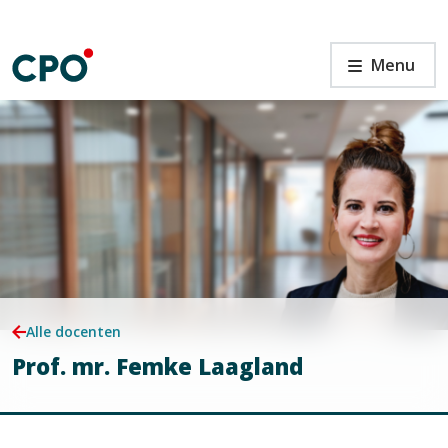
Ga
naar
de
Prof.
Menu
inhoud
mr.
Femke
Laagland
n
Alle docenten
Prof. mr. Femke Laagland