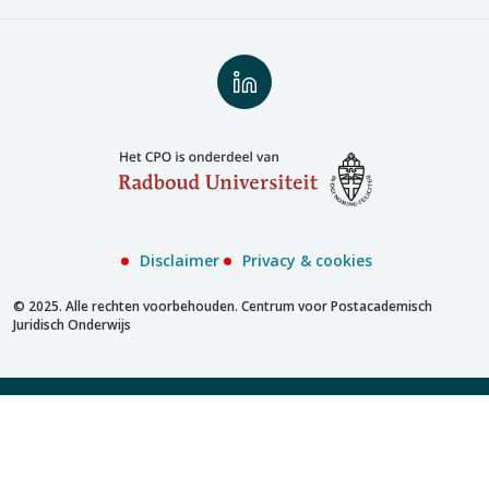
Volg
ons
op
LinkedIn
Disclaimer
Privacy & cookies
© 2025. Alle rechten voorbehouden. Centrum voor Postacademisch
Juridisch Onderwijs
Inschrijven met account
Inschrijven zonder account