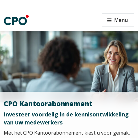
Ga
naar
de
ten
CPO
Menu
inhoud
Kantoorabonnement
ken
CPO Kantoorabonnement
Investeer voordelig in de kennisontwikkeling
van uw medewerkers
Met het CPO Kantoorabonnement kiest u voor gemak,