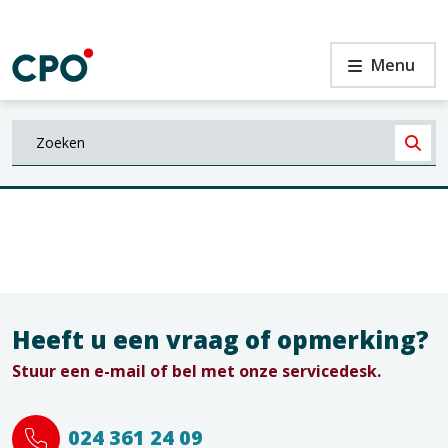
Ga
naar
de
Zoekresultaten
Menu
inhoud
Waar
bent
Zoe
u
n
naar
op
zoek?
Heeft u een vraag of opmerking?
Stuur een e-mail of bel met onze servicedesk.
024 361 24 09