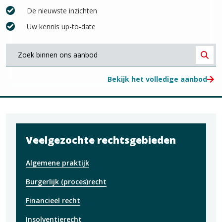
De nieuwste inzichten
Uw kennis up-to-date
Waar
bent
Zoe
u
Bekijk het volledige aanbod
naar
op
zoek?
Veelgezochte rechtsgebieden
Algemene praktijk
Burgerlijk (proces)recht
Financieel recht
Insolventierecht