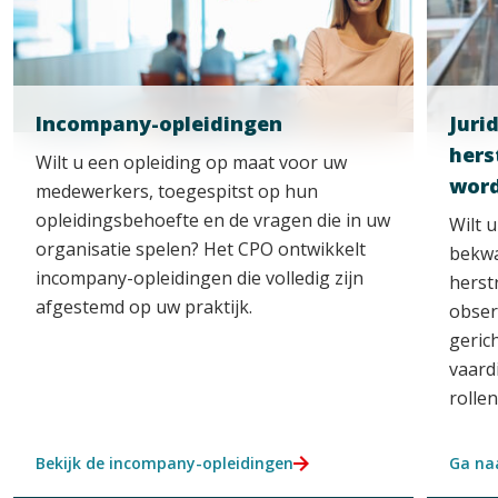
Incompany-opleidingen
Juri
hers
Wilt u een opleiding op maat voor uw
wor
medewerkers, toegespitst op hun
opleidingsbehoefte en de vragen die in uw
Wilt 
organisatie spelen? Het CPO ontwikkelt
bekwa
incompany-opleidingen die volledig zijn
herst
afgestemd op uw praktijk.
obser
geric
vaard
rolle
Bekijk de incompany-opleidingen
Ga na