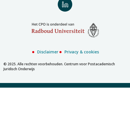
Volg
ons
op
LinkedIn
Disclaimer
Privacy & cookies
© 2025. Alle rechten voorbehouden. Centrum voor Postacademisch
Juridisch Onderwijs
Inschrijven met account
Inschrijven zonder account