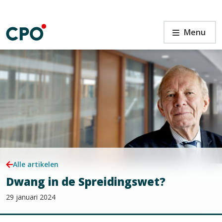
Ga
naar
de
Dwang
Menu
inhoud
in
de
Spreidingswet?
n
Alle artikelen
Dwang in de Spreidingswet?
29 januari 2024