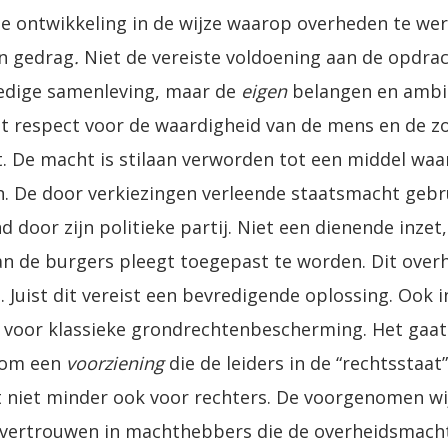
e ontwikkeling in de wijze waarop overheden te we
n gedrag
.
Niet de vereiste voldoening aan de opdrach
edige samenleving, maar de
eigen
belangen en ambit
et respect voor de waardigheid van de mens en de z
t. De macht is stilaan verworden tot een middel waa
n. De door verkiezingen verleende staatsmacht geb
d door zijn politieke partij. Niet een dienende inz
n de burgers pleegt toegepast te worden. Dit ove
Juist dit vereist een bevredigende oplossing. Ook in
 voor klassieke grondrechtenbescherming. Het gaat
r om een
voorziening
die de leiders in de “rechtsstaa
 niet minder ook voor rechters. De voorgenomen wij
vertrouwen in machthebbers die de overheidsmacht