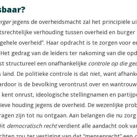
sbaar?
urger
jegens de overheidsmacht zal het principiële u
aatsrechtelijke verhouding tussen overheid en burge
ehele overheid”. Haar opdracht is te zorgen voor 
. Het gedrag van de leiders ter nakoming van die op
st structureel een onafhankelijke
controle op die ge
land. De politieke controle is dat niet, want afhank
ardoor is de bevolking verontrust over en wantrouw
kent onrust, ideologische stellingnamen en partijpo
ieve houding jegens de overheid. De wezenlijke pro
ragen zijn tot nu ontgaan. Aan belangen die nu zorg
Dit
democratisch recht
verdient alle aandacht ook v
chten zou ter vestiging van dat “mensenrecht” een
c