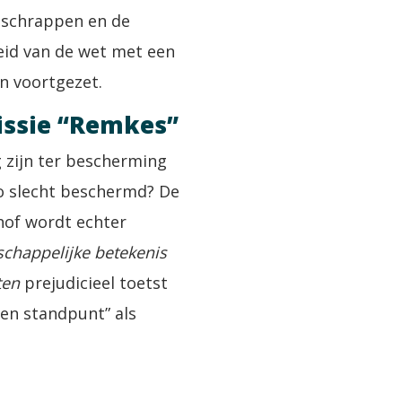
e schrappen en de
heid van de wet met een
n voortgezet.
issie “Remkes”
 zijn ter bescherming
zo slecht beschermd? De
 hof wordt echter
chappelijke betekenis
ten
prejudicieel toetst
men standpunt” als