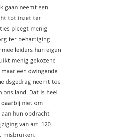
rk gaan neemt een
t tot inzet ter
ies pleegt menig
org ter behartiging
rmee leiders hun eigen
ruikt menig gekozene
et, maar een dwingende
rheidsgedrag neemt toe
 ons land. Dat is heel
 daarbij niet om
t” aan hun opdracht
ziging van art. 120
 misbruiken.