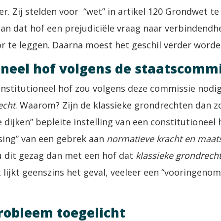
er. Zij stelden voor “wet” in artikel 120 Grondwet t
aan dat hof een prejudiciële vraag naar verbindend
or te leggen. Daarna moest het geschil verder worde
oneel hof volgens de staatscomm
onstitutioneel hof zou volgens deze commissie nodig
echt
. Waarom? Zijn de klassieke grondrechten dan 
 dijken” bepleite instelling van een constitutioneel
sing” van een gebrek aan
normatieve kracht en maats
u dit gezag dan met een hof dat
klassieke
grondrech
lijkt geenszins het geval, veeleer een “vooringeno
robleem toegelicht