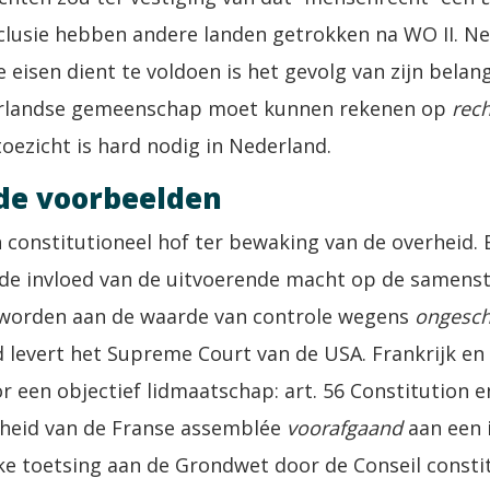
clusie hebben andere landen getrokken na WO II. Ned
e eisen dient te voldoen is het gevolg van zijn belan
erlandse gemeenschap moet kunnen rekenen op
rech
oezicht is hard nodig in Nederland.
de voorbeelden
constitutioneel hof ter bewaking van de overheid. 
de invloed van de uitvoerende macht op de samenste
d worden aan de waarde van controle wegens
ongesch
d levert het Supreme Court van de USA. Frankrijk en
 een objectief lidmaatschap: art. 56 Constitution e
rheid van de Franse assemblée
voorafgaand
aan een 
ke toetsing aan de Grondwet door de Conseil constit