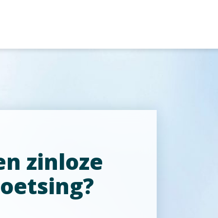
en zinloze
toetsing?