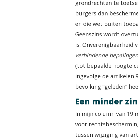
grondrechten te toetse
burgers dan bescherm
en die wet buiten toepa
Geenszins wordt overt
is. Onverenigbaarheid v
verbindende bepalinge
(tot bepaalde hoogte c
ingevolge de artikelen
bevolking “geleden” hee
Een minder zin
In mijn column van 19 m
voor rechtsbescherming
tussen wijziging van art