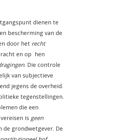
itgangspunt dienen te
r en bescherming van de
een door het
recht
dracht en op hen
dragingen
. Die controle
elijk van subjectieve
end jegens de overheid.
litieke tegenstellingen.
blemen die een
 vereisen is
geen
an de grondwetgever. De
onstitutioneel hof