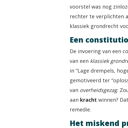
voorstel was nog zinloz
rechter te verplichten 
klassiek grondrecht vo
Een constituti
De invoering van een c
van een
klassiek grondr
in “Lage drempels, hoge
gemotiveerd ter “oplos
van
overheidsgezag
. Zo
aan
kracht
winnen? Dat 
remedie.
Het miskend p