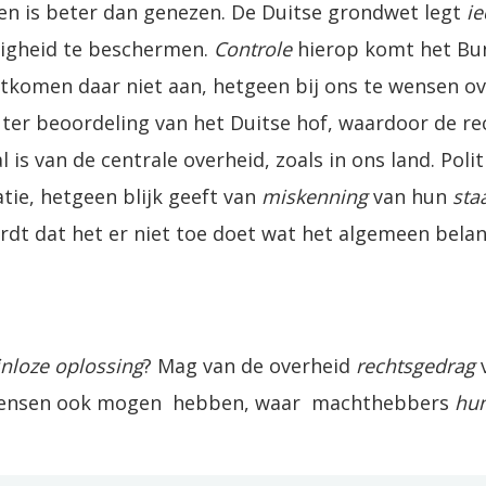
n is beter dan genezen. De Duitse grondwet legt
ie
digheid te beschermen.
Controle
hierop komt het Bu
ntkomen daar niet aan, hetgeen bij ons te wensen o
 ter beoordeling van het Duitse hof, waardoor de re
s van de centrale overheid, zoals in ons land. Politi
atie, hetgeen blijk geeft van
miskenning
van hun
sta
dt dat het er niet toe doet wat het algemeen belan
inloze oplossing
? Mag van de overheid
rechtsgedrag
 mensen ook mogen hebben, waar machthebbers
hu