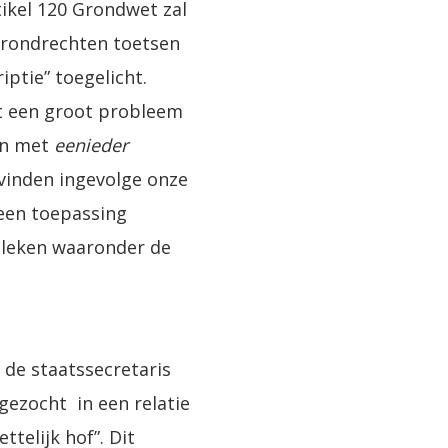
ikel 120 Grondwet zal
grondrechten toetsen
iptie” toegelicht.
t een groot probleem
en met
eenieder
 vinden ingevolge onze
geen toepassing
ebleken waaronder de
 de staatssecretaris
ezocht in een relatie
telijk hof”. Dit