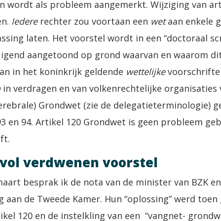
n wordt als probleem aangemerkt. Wijziging van art
en.
Iedere
rechter zou voortaan een
wet
aan enkele 
ssing laten. Het voorstel wordt in een “doctoraal scr
uigend aangetoond op grond waarvan en waarom di
an in het koninkrijk geldende
wettelijke
voorschrift
n
in verdragen en van volkenrechtelijke organisaties
erebrale) Grondwet (zie de delegatieterminologie) 
 93 en 94. Artikel 120 Grondwet is geen probleem g
ft.
vol verdwenen voorstel
aart besprak ik de nota van de minister van BZK en
 aan de Tweede Kamer. Hun “oplossing” werd toen g
ikel 120 en de instelkling van een “vangnet- grondwet