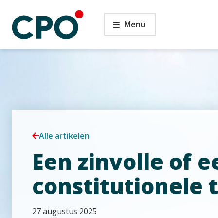
Ga
Een
naar
Menu
zinvolle
de
of
inhoud
een
zinloze
constitutionele
toetsing?
Alle artikelen
Een zinvolle of e
constitutionele 
27 augustus 2025