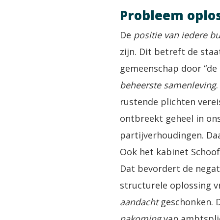
Probleem oplo
De
positie van iedere b
zijn. Dit betreft de st
gemeenschap door “de g
beheerste samenleving
rustende plichten verei
ontbreekt geheel in ons 
partijverhoudingen. Da
Ook het kabinet Schoof 
Dat bevordert de negat
structurele oplossing v
aandacht
geschonken. 
nakoming
van ambtspli