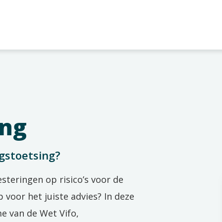
ing
ngstoetsing?
esteringen
op risico’s voor de
p
voor het juiste advies
?
In deze
me van
d
e
Wet
Vifo
,