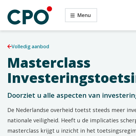
Ga
Masterclass
naar
Menu
Investeringstoetsing
de
inhoud
Volledig aanbod
Masterclass
Investeringstoets
Doorziet u alle aspecten van investeri
De Nederlandse overheid toetst
steeds
meer
inv
nationale veiligheid.
H
eeft u de implicaties scher
masterclass krijgt u inzicht i
n
het
toetsingsregi