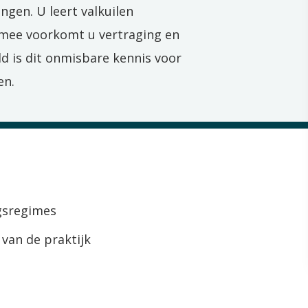
ingen.
U l
eer
t
valkuilen
rmee voorkomt
u
vertraging
en
ld
is dit o
nmisba
re
kennis
voor
en.
ngsregimes
van de praktijk