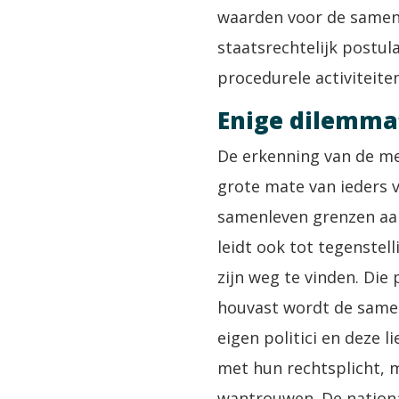
waarden voor de samenl
staatsrechtelijk postul
procedurele activiteiten
Enige dilemma
De erkenning van de me
grote mate van ieders v
samenleven grenzen aan
leidt ook tot tegenstell
zijn weg te vinden. Die
houvast wordt de samenl
eigen politici en deze l
met hun rechtsplicht, m
wantrouwen. De nationa