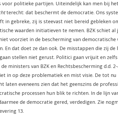
voor politieke partijen. Uiteindelijk kan men bij he
cht
terecht: dat beschermt de democratie. Ons syst
jft in gebreke, zij is steevast niet bereid gebleken
sche waarden initiatieven te nemen. BZK schiet al j
iet voorziet in de bescherming van democratische
. En dat doet ze dan ook. De misstappen die zij de l
an stellen niet gerust. Politici gaan vrijuit en zel
n de ministers van BZK en Rechtsbescherming d.d. 2
t in op deze problematiek en mist visie. De tot nu
ht laten eveneens zien dat het geenszins de profess
tische processen hun blik te richten. In de lijn van
e daarmee de democratie gered, verdedigen. Zie nogm
evering 13.