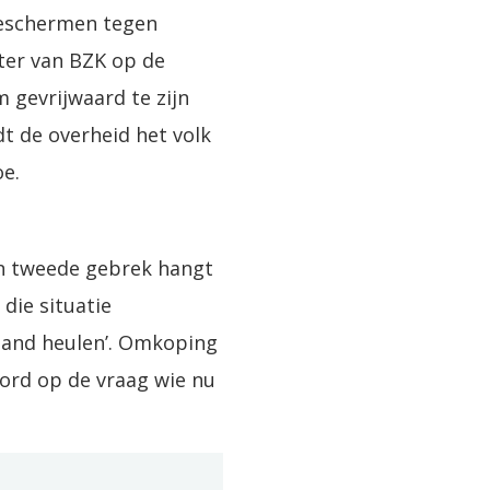
beschermen tegen
ter van BZK op de
m gevrijwaard te zijn
t de overheid het volk
oe.
Een tweede gebrek hangt
die situatie
 vijand heulen’. Omkoping
oord op de vraag wie nu