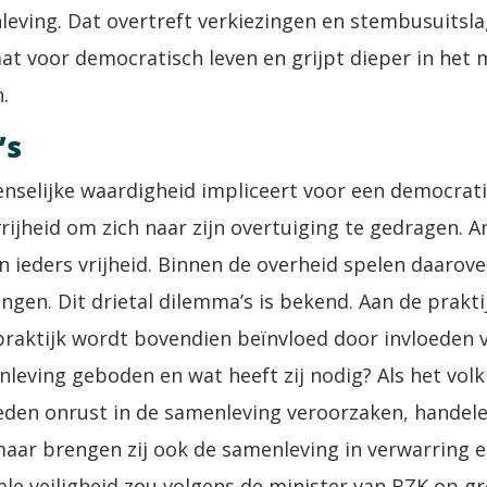
eving. Dat overtreft verkiezingen en stembusuitslag
aat voor democratisch leven en grijpt dieper in het 
.
’s
nselijke waardigheid impliceert voor een democrat
rijheid om zich naar zijn overtuiging te gedragen. An
 ieders vrijheid. Binnen de overheid spelen daarove
ingen. Dit drietal dilemma’s is bekend. Aan de prakti
 praktijk wordt bovendien beïnvloed door invloeden 
eving geboden en wat heeft zij nodig? Als het volk
ieden onrust in de samenleving veroorzaken, handelen 
aar brengen zij ook de samenleving in verwarring en
le veiligheid zou volgens de minister van BZK op g