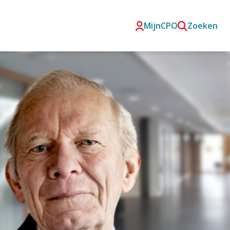
MijnCPO
Zoeken