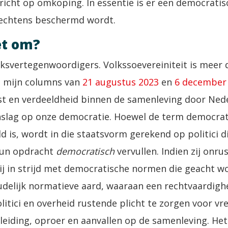
ericht op omkoping. In essentie is er een democrati
rechtens beschermd wordt.
et om?
olksvertegenwoordigers. Volkssoevereiniteit is meer 
e mijn columns van
21 augustus 2023
en
6 december
st en verdeeldheid binnen de samenleving door Nede
slag op onze democratie. Hoewel de term democratie
d is, wordt in die staatsvorm gerekend op politici d
 hun opdracht
democratisch
vervullen. Indien zij onru
ij in strijd met democratische normen die geacht w
udelijk normatieve aard, waaraan een rechtvaardighe
olitici en overheid rustende plicht te zorgen voor v
eiding, oproer en aanvallen op de samenleving. Het