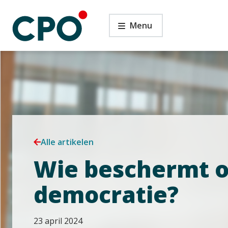
Ga
Wie
naar
Menu
beschermt
de
onze
inhoud
democratie?
Alle artikelen
Wie beschermt 
democratie?
23 april 2024