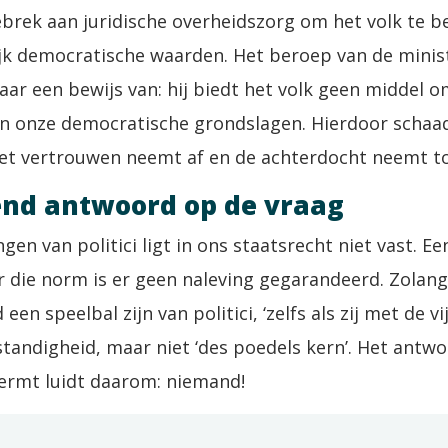
ebrek aan juridische overheidszorg om het volk te 
jk democratische waarden. Het beroep van de minis
daar een bewijs van: hij biedt het volk geen middel o
n onze democratische grondslagen. Hierdoor schaad
 het vertrouwen neemt af en de achterdocht neemt t
end antwoord op de vraag
en van politici ligt in ons staatsrecht niet vast. 
die norm is er geen naleving gegarandeerd. Zolang 
 een speelbal zijn van politici, ‘zelfs als zij met de
tandigheid, maar niet ‘des poedels kern’. Het antw
ermt luidt daarom: niemand!