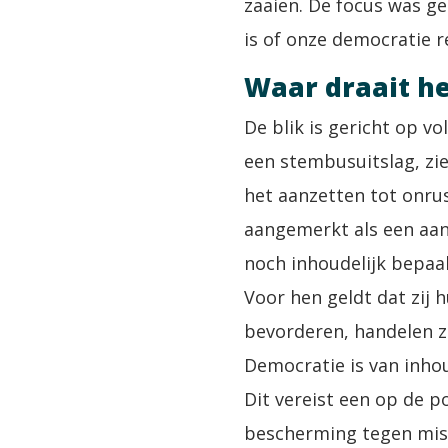
zaaien. De focus was g
is of onze democratie 
Waar draait h
De blik is gericht op v
een stembusuitslag, zi
het aanzetten tot onru
aangemerkt als een aan
noch inhoudelijk bepaal
Voor hen geldt dat zij
bevorderen, handelen z
Democratie is van inho
Dit vereist een op de p
bescherming tegen misl